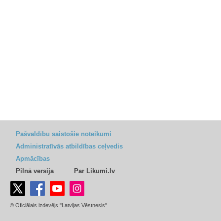
Pašvaldību saistošie noteikumi
Administratīvās atbildības ceļvedis
Apmācības
Pilnā versija
Par Likumi.lv
© Oficiālais izdevējs "Latvijas Vēstnesis"