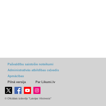
Pašvaldību saistošie noteikumi
Administratīvās atbildības ceļvedis
Apmācības
Pilnā versija
Par Likumi.lv
© Oficiālais izdevējs "Latvijas Vēstnesis"