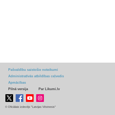
Pašvaldību saistošie noteikumi
Administratīvās atbildības ceļvedis
Apmācības
Pilnā versija
Par Likumi.lv
© Oficiālais izdevējs "Latvijas Vēstnesis"