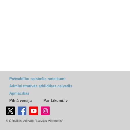
Pašvaldību saistošie noteikumi
Administratīvās atbildības ceļvedis
Apmācības
Pilnā versija
Par Likumi.lv
© Oficiālais izdevējs "Latvijas Vēstnesis"