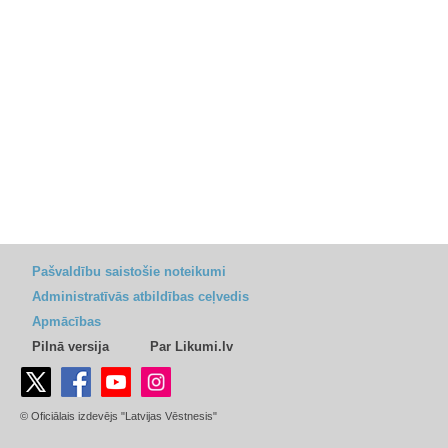
Pašvaldību saistošie noteikumi
Administratīvās atbildības ceļvedis
Apmācības
Pilnā versija
Par Likumi.lv
© Oficiālais izdevējs "Latvijas Vēstnesis"