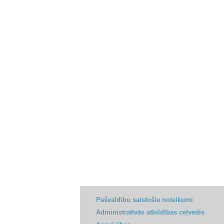
Pašvaldību saistošie noteikumi
Administratīvās atbildības ceļvedis