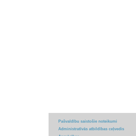
Pašvaldību saistošie noteikumi
Administratīvās atbildības ceļvedis