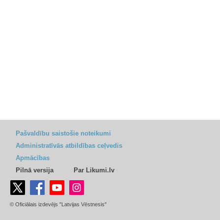
Pašvaldību saistošie noteikumi
Administratīvās atbildības ceļvedis
Apmācības
Pilnā versija
Par Likumi.lv
© Oficiālais izdevējs "Latvijas Vēstnesis"