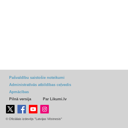
Pašvaldību saistošie noteikumi
Administratīvās atbildības ceļvedis
Apmācības
Pilnā versija
Par Likumi.lv
© Oficiālais izdevējs "Latvijas Vēstnesis"