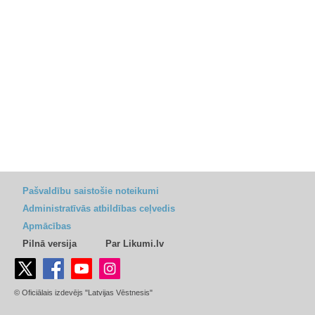
Pašvaldību saistošie noteikumi
Administratīvās atbildības ceļvedis
Apmācības
Pilnā versija
Par Likumi.lv
© Oficiālais izdevējs "Latvijas Vēstnesis"