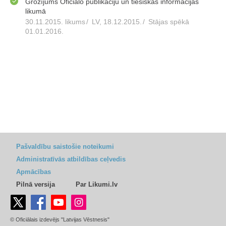
Grozījums Oficiālo publikāciju un tiesiskās informācijas
likumā
30.11.2015. likums
/
LV, 18.12.2015.
/
Stājas spēkā
01.01.2016.
Pašvaldību saistošie noteikumi
Administratīvās atbildības ceļvedis
Apmācības
Pilnā versija
Par Likumi.lv
© Oficiālais izdevējs "Latvijas Vēstnesis"