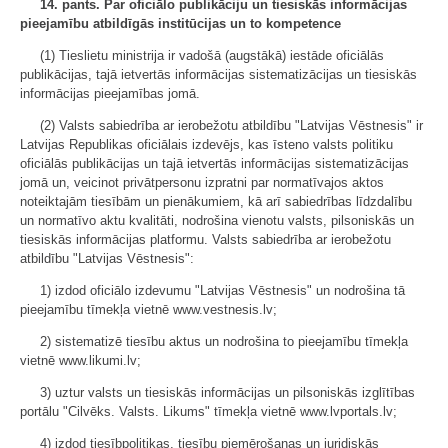
14. pants. Par oficiālo publikāciju un tiesiskās informācijas
pieejamību atbildīgās institūcijas un to kompetence
(1) Tieslietu ministrija ir vadošā (augstākā) iestāde oficiālās
publikācijas, tajā ietvertās informācijas sistematizācijas un tiesiskās
informācijas pieejamības jomā.
(2) Valsts sabiedrība ar ierobežotu atbildību "Latvijas Vēstnesis" ir
Latvijas Republikas oficiālais izdevējs, kas īsteno valsts politiku
oficiālās publikācijas un tajā ietvertās informācijas sistematizācijas
jomā un, veicinot privātpersonu izpratni par normatīvajos aktos
noteiktajām tiesībām un pienākumiem, kā arī sabiedrības līdzdalību
un normatīvo aktu kvalitāti, nodrošina vienotu valsts, pilsoniskās un
tiesiskās informācijas platformu. Valsts sabiedrība ar ierobežotu
atbildību "Latvijas Vēstnesis":
1) izdod oficiālo izdevumu "Latvijas Vēstnesis" un nodrošina tā
pieejamību tīmekļa vietnē www.vestnesis.lv;
2) sistematizē tiesību aktus un nodrošina to pieejamību tīmekļa
vietnē www.likumi.lv;
3) uztur valsts un tiesiskās informācijas un pilsoniskās izglītības
portālu "Cilvēks. Valsts. Likums" tīmekļa vietnē www.lvportals.lv;
4) izdod tiesībpolitikas, tiesību piemērošanas un juridiskās