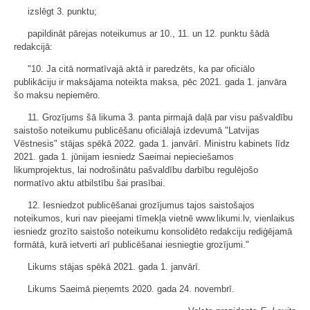
izslēgt 3. punktu;
papildināt pārejas noteikumus ar 10., 11. un 12. punktu šādā
redakcijā:
"10. Ja citā normatīvajā aktā ir paredzēts, ka par oficiālo
publikāciju ir maksājama noteikta maksa, pēc 2021. gada 1. janvāra
šo maksu nepiemēro.
11. Grozījums šā likuma 3. panta pirmajā daļā par visu pašvaldību
saistošo noteikumu publicēšanu oficiālajā izdevumā "Latvijas
Vēstnesis" stājas spēkā 2022. gada 1. janvārī. Ministru kabinets līdz
2021. gada 1. jūnijam iesniedz Saeimai nepieciešamos
likumprojektus, lai nodrošinātu pašvaldību darbību regulējošo
normatīvo aktu atbilstību šai prasībai.
12. Iesniedzot publicēšanai grozījumus tajos saistošajos
noteikumos, kuri nav pieejami tīmekļa vietnē www.likumi.lv, vienlaikus
iesniedz grozīto saistošo noteikumu konsolidēto redakciju rediģējamā
formātā, kurā ietverti arī publicēšanai iesniegtie grozījumi."
Likums stājas spēkā 2021. gada 1. janvārī.
Likums Saeimā pieņemts 2020. gada 24. novembrī.