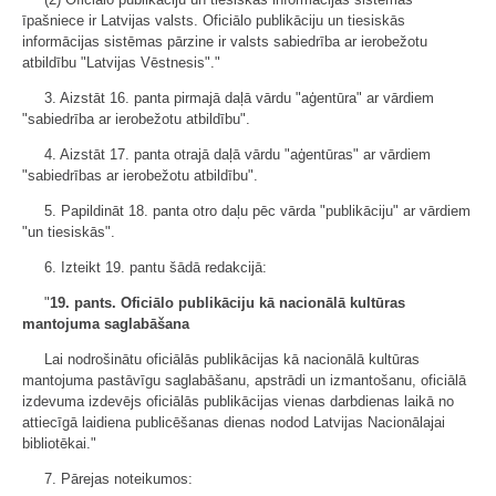
īpašniece ir Latvijas valsts. Oficiālo publikāciju un tiesiskās
informācijas sistēmas pārzine ir valsts sabiedrība ar ierobežotu
atbildību "Latvijas Vēstnesis"."
3. Aizstāt 16. panta pirmajā daļā vārdu "aģentūra" ar vārdiem
"sabiedrība ar ierobežotu atbildību".
4. Aizstāt 17. panta otrajā daļā vārdu "aģentūras" ar vārdiem
"sabiedrības ar ierobežotu atbildību".
5. Papildināt 18. panta otro daļu pēc vārda "publikāciju" ar vārdiem
"un tiesiskās".
6. Izteikt 19. pantu šādā redakcijā:
"
19. pants. Oficiālo publikāciju kā nacionālā kultūras
mantojuma saglabāšana
Lai nodrošinātu oficiālās publikācijas kā nacionālā kultūras
mantojuma pastāvīgu saglabāšanu, apstrādi un izmantošanu, oficiālā
izdevuma izdevējs oficiālās publikācijas vienas darbdienas laikā no
attiecīgā laidiena publicēšanas dienas nodod Latvijas Nacionālajai
bibliotēkai."
7. Pārejas noteikumos: