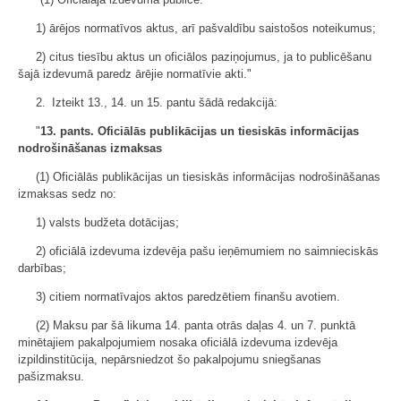
1) ārējos normatīvos aktus, arī pašvaldību saistošos noteikumus;
2) citus tiesību aktus un oficiālos paziņojumus, ja to publicēšanu
šajā izdevumā paredz ārējie normatīvie akti."
2. Izteikt 13., 14. un 15. pantu šādā redakcijā:
"
13. pants. Oficiālās publikācijas un tiesiskās informācijas
nodrošināšanas izmaksas
(1) Oficiālās publikācijas un tiesiskās informācijas nodrošināšanas
izmaksas sedz no:
1) valsts budžeta dotācijas;
2) oficiālā izdevuma izdevēja pašu ieņēmumiem no saimnieciskās
darbības;
3) citiem normatīvajos aktos paredzētiem finanšu avotiem.
(2) Maksu par šā likuma 14. panta otrās daļas 4. un 7. punktā
minētajiem pakalpojumiem nosaka oficiālā izdevuma izdevēja
izpildinstitūcija, nepārsniedzot šo pakalpojumu sniegšanas
pašizmaksu.