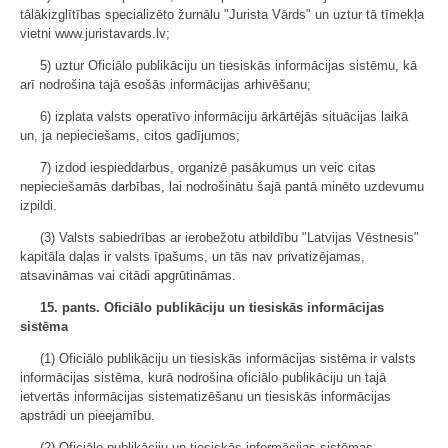
tālākizglītības specializēto žurnālu "Jurista Vārds" un uztur tā tīmekļa
vietni www.juristavards.lv;
5) uztur Oficiālo publikāciju un tiesiskās informācijas sistēmu, kā
arī nodrošina tajā esošās informācijas arhivēšanu;
6) izplata valsts operatīvo informāciju ārkārtējās situācijas laikā
un, ja nepieciešams, citos gadījumos;
7) izdod iespieddarbus, organizē pasākumus un veic citas
nepieciešamās darbības, lai nodrošinātu šajā pantā minēto uzdevumu
izpildi.
(3) Valsts sabiedrības ar ierobežotu atbildību "Latvijas Vēstnesis"
kapitāla daļas ir valsts īpašums, un tās nav privatizējamas,
atsavināmas vai citādi apgrūtināmas.
15. pants. Oficiālo publikāciju un tiesiskās informācijas
sistēma
(1) Oficiālo publikāciju un tiesiskās informācijas sistēma ir valsts
informācijas sistēma, kurā nodrošina oficiālo publikāciju un tajā
ietvertās informācijas sistematizēšanu un tiesiskās informācijas
apstrādi un pieejamību.
(2) Oficiālo publikāciju un tiesiskās informācijas sistēmas