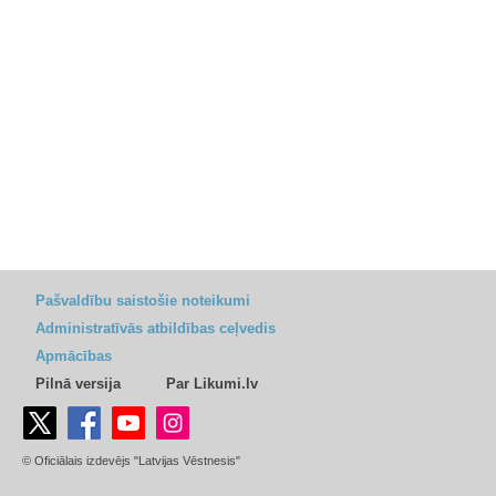
Pašvaldību saistošie noteikumi
Administratīvās atbildības ceļvedis
Apmācības
Pilnā versija
Par Likumi.lv
© Oficiālais izdevējs "Latvijas Vēstnesis"