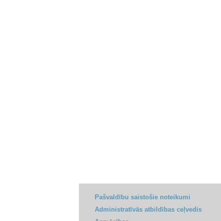
Pašvaldību saistošie noteikumi
Administratīvās atbildības ceļvedis