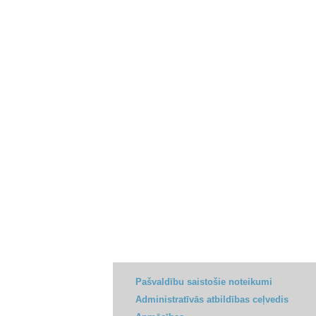
Pašvaldību saistošie noteikumi
Administratīvās atbildības ceļvedis