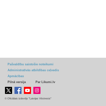
Pašvaldību saistošie noteikumi
Administratīvās atbildības ceļvedis
Apmācības
Pilnā versija
Par Likumi.lv
© Oficiālais izdevējs "Latvijas Vēstnesis"