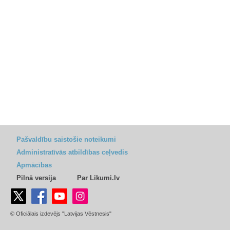
Pašvaldību saistošie noteikumi
Administratīvās atbildības ceļvedis
Apmācības
Pilnā versija
Par Likumi.lv
© Oficiālais izdevējs "Latvijas Vēstnesis"