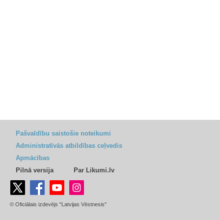
Pašvaldību saistošie noteikumi
Administratīvās atbildības ceļvedis
Apmācības
Pilnā versija
Par Likumi.lv
© Oficiālais izdevējs "Latvijas Vēstnesis"