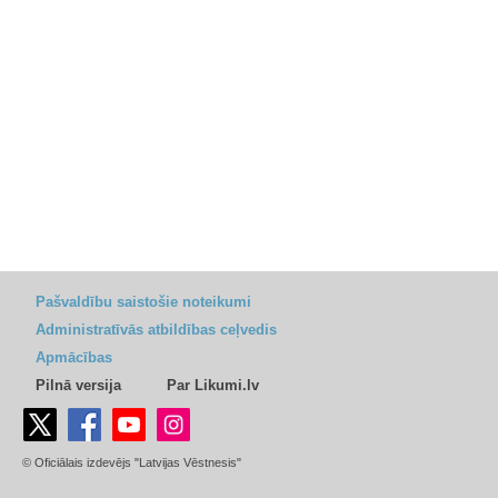
Pašvaldību saistošie noteikumi
Administratīvās atbildības ceļvedis
Apmācības
Pilnā versija
Par Likumi.lv
© Oficiālais izdevējs "Latvijas Vēstnesis"