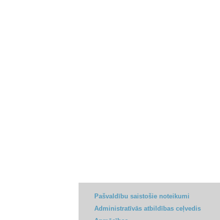
Pašvaldību saistošie noteikumi
Administratīvās atbildības ceļvedis