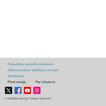
Pašvaldību saistošie noteikumi
Administratīvās atbildības ceļvedis
Apmācības
Pilnā versija
Par Likumi.lv
© Oficiālais izdevējs "Latvijas Vēstnesis"