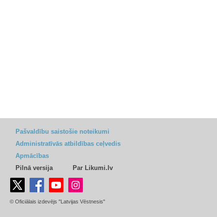
Pašvaldību saistošie noteikumi
Administratīvās atbildības ceļvedis
Apmācības
Pilnā versija
Par Likumi.lv
© Oficiālais izdevējs "Latvijas Vēstnesis"