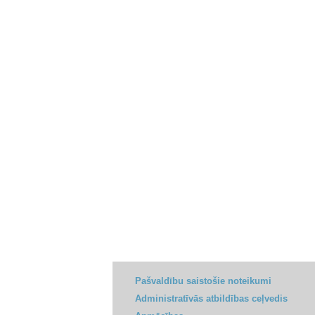
Pašvaldību saistošie noteikumi
Administratīvās atbildības ceļvedis