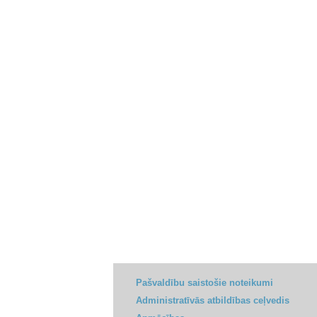
Pašvaldību saistošie noteikumi
Administratīvās atbildības ceļvedis