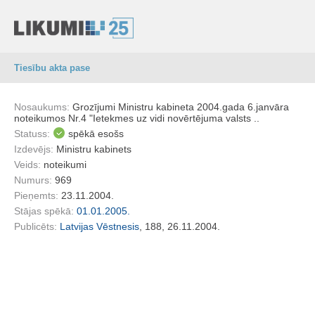
Tiesību akta pase
Nosaukums:
Grozījumi Ministru kabineta 2004.gada 6.janvāra
noteikumos Nr.4 "Ietekmes uz vidi novērtējuma valsts ..
Statuss:
spēkā esošs
Izdevējs:
Ministru kabinets
Veids:
noteikumi
Numurs:
969
Pieņemts:
23.11.2004.
Stājas spēkā:
01.01.2005.
Publicēts:
Latvijas Vēstnesis
, 188, 26.11.2004.