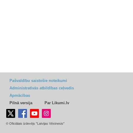
Pašvaldību saistošie noteikumi
Administratīvās atbildības ceļvedis
Apmācības
Pilnā versija
Par Likumi.lv
© Oficiālais izdevējs "Latvijas Vēstnesis"