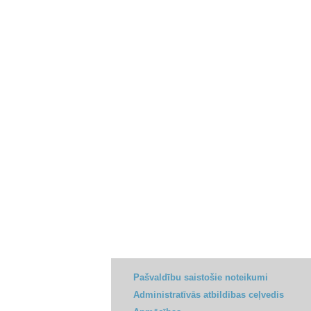
Pašvaldību saistošie noteikumi
Administratīvās atbildības ceļvedis