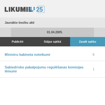
Jaunākie tiesību akti
01.04.2005.
Publicēti
Stājas spēkā
Zaudē spēku
Ministru kabineta noteikumi
6
Sabiedrisko pakalpojumu regulēšanas komisijas
1
lēmumi