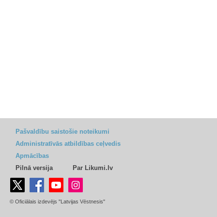
Pašvaldību saistošie noteikumi
Administratīvās atbildības ceļvedis
Apmācības
Pilnā versija
Par Likumi.lv
© Oficiālais izdevējs "Latvijas Vēstnesis"