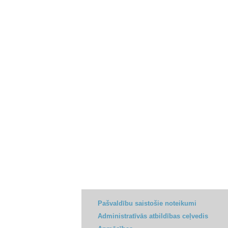
Pašvaldību saistošie noteikumi
Administratīvās atbildības ceļvedis