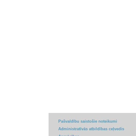
Pašvaldību saistošie noteikumi
Administratīvās atbildības ceļvedis