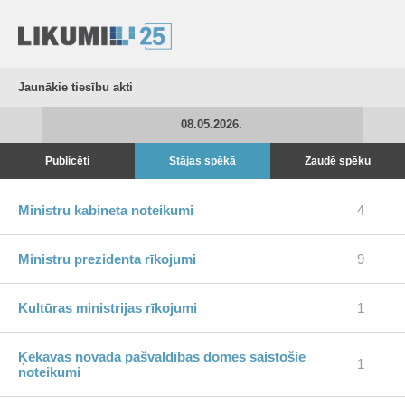
Jaunākie tiesību akti
08.05.2026.
Publicēti
Stājas spēkā
Zaudē spēku
Ministru kabineta noteikumi
4
Ministru prezidenta rīkojumi
9
Kultūras ministrijas rīkojumi
1
Ķekavas novada pašvaldības domes saistošie
1
noteikumi