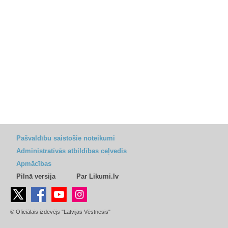
Pašvaldību saistošie noteikumi
Administratīvās atbildības ceļvedis
Apmācības
Pilnā versija
Par Likumi.lv
© Oficiālais izdevējs "Latvijas Vēstnesis"