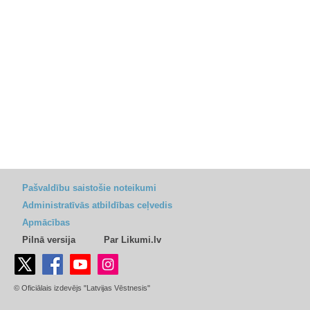
Pašvaldību saistošie noteikumi
Administratīvās atbildības ceļvedis
Apmācības
Pilnā versija
Par Likumi.lv
© Oficiālais izdevējs "Latvijas Vēstnesis"