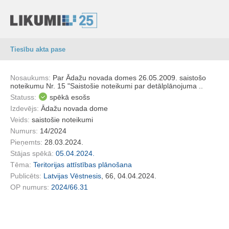
Tiesību akta pase
Nosaukums:
Par Ādažu novada domes 26.05.2009. saistošo
noteikumu Nr. 15 "Saistošie noteikumi par detālplānojuma ..
Statuss:
spēkā esošs
Izdevējs:
Ādažu novada dome
Veids:
saistošie noteikumi
Numurs:
14/2024
Pieņemts:
28.03.2024.
Stājas spēkā:
05.04.2024.
Tēma:
Teritorijas attīstības plānošana
Publicēts:
Latvijas Vēstnesis
, 66, 04.04.2024.
OP numurs:
2024/66.31