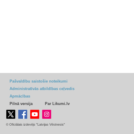
Pašvaldību saistošie noteikumi
Administratīvās atbildības ceļvedis
Apmācības
Pilnā versija
Par Likumi.lv
© Oficiālais izdevējs "Latvijas Vēstnesis"