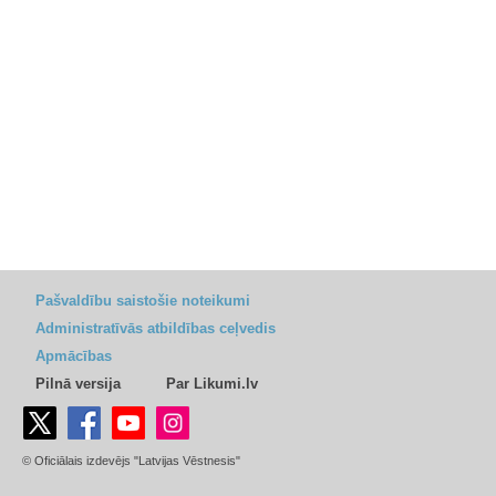
Pašvaldību saistošie noteikumi
Administratīvās atbildības ceļvedis
Apmācības
Pilnā versija
Par Likumi.lv
© Oficiālais izdevējs "Latvijas Vēstnesis"