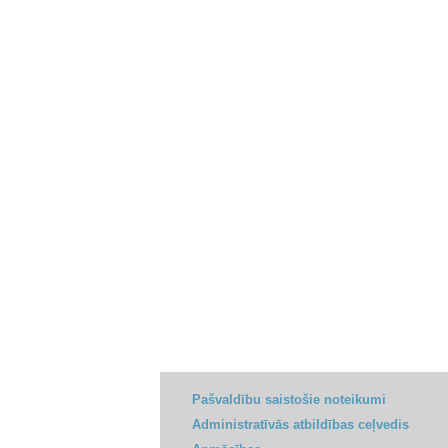
Pašvaldību saistošie noteikumi
Administratīvās atbildības ceļvedis