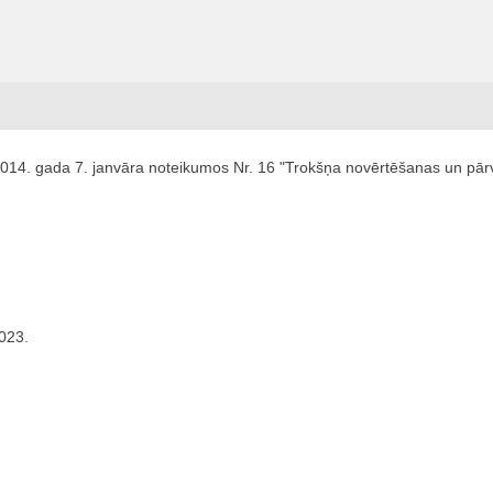
2014. gada 7. janvāra noteikumos Nr. 16 "Trokšņa novērtēšanas un pārv
2023.