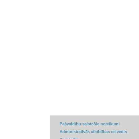
Pašvaldību saistošie noteikumi
Administratīvās atbildības ceļvedis