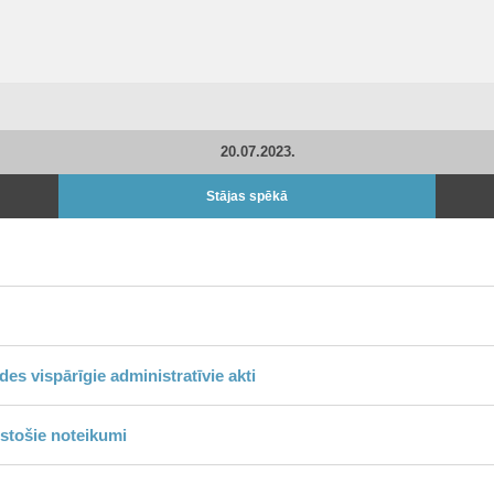
20.07.2023.
Stājas spēkā
s vispārīgie administratīvie akti
stošie noteikumi