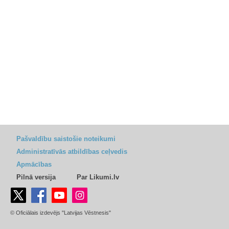
Pašvaldību saistošie noteikumi
Administratīvās atbildības ceļvedis
Apmācības
Pilnā versija
Par Likumi.lv
© Oficiālais izdevējs "Latvijas Vēstnesis"