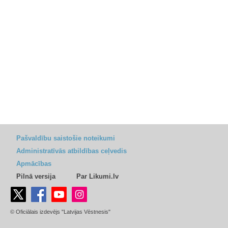
Pašvaldību saistošie noteikumi
Administratīvās atbildības ceļvedis
Apmācības
Pilnā versija
Par Likumi.lv
© Oficiālais izdevējs "Latvijas Vēstnesis"