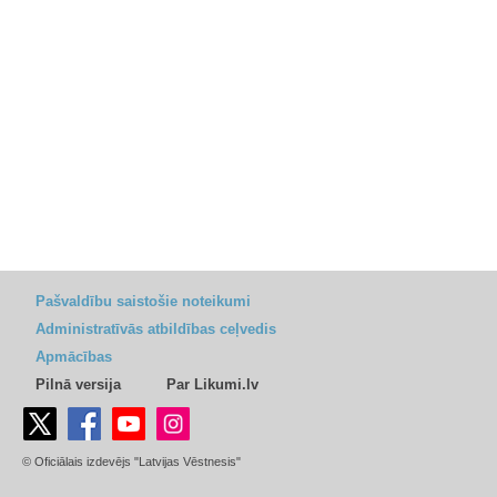
Pašvaldību saistošie noteikumi
Administratīvās atbildības ceļvedis
Apmācības
Pilnā versija
Par Likumi.lv
© Oficiālais izdevējs "Latvijas Vēstnesis"