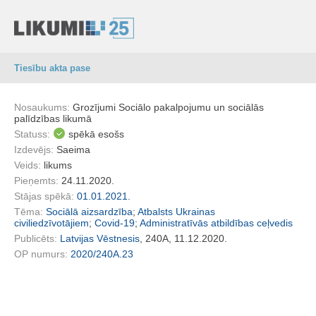
Tiesību akta pase
Nosaukums:
Grozījumi Sociālo pakalpojumu un sociālās
palīdzības likumā
Statuss:
spēkā esošs
Izdevējs:
Saeima
Veids:
likums
Pieņemts:
24.11.2020.
Stājas spēkā:
01.01.2021.
Tēma:
Sociālā aizsardzība
;
Atbalsts Ukrainas
civiliedzīvotājiem
;
Covid-19
;
Administratīvās atbildības ceļvedis
Publicēts:
Latvijas Vēstnesis
, 240A, 11.12.2020.
OP numurs:
2020/240A.23