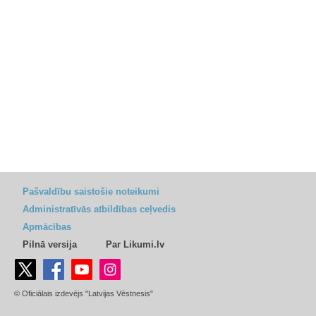
Pašvaldību saistošie noteikumi
Administratīvās atbildības ceļvedis
Apmācības
Pilnā versija
Par Likumi.lv
© Oficiālais izdevējs "Latvijas Vēstnesis"