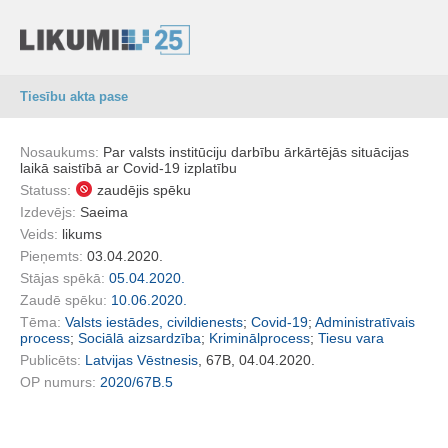
Tiesību akta pase
Nosaukums:
Par valsts institūciju darbību ārkārtējās situācijas
laikā saistībā ar Covid-19 izplatību
Statuss:
zaudējis spēku
Izdevējs:
Saeima
Veids:
likums
Pieņemts:
03.04.2020.
Stājas spēkā:
05.04.2020.
Zaudē spēku:
10.06.2020.
Tēma:
Valsts iestādes, civildienests
;
Covid-19
;
Administratīvais
process
;
Sociālā aizsardzība
;
Kriminālprocess
;
Tiesu vara
Publicēts:
Latvijas Vēstnesis
, 67B, 04.04.2020.
OP numurs:
2020/67B.5