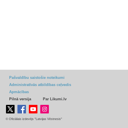
Pašvaldību saistošie noteikumi
Administratīvās atbildības ceļvedis
Apmācības
Pilnā versija
Par Likumi.lv
© Oficiālais izdevējs "Latvijas Vēstnesis"