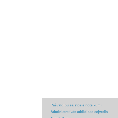
Pašvaldību saistošie noteikumi
Administratīvās atbildības ceļvedis