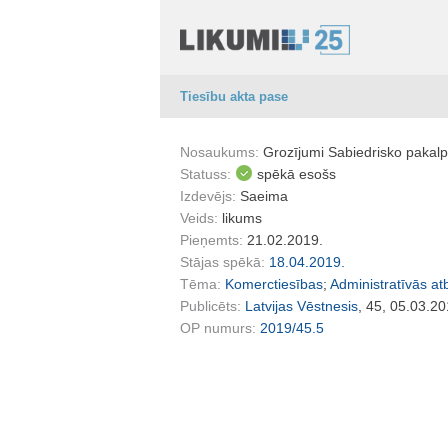
Tiesību akta pase
Nosaukums:
Grozījumi Sabiedrisko pakal
Statuss:
spēkā esošs
Izdevējs:
Saeima
Veids:
likums
Pieņemts:
21.02.2019.
Stājas spēkā:
18.04.2019.
Tēma:
Komerctiesības
;
Administratīvās atb
Publicēts:
Latvijas Vēstnesis
, 45, 05.03.20
OP numurs:
2019/45.5