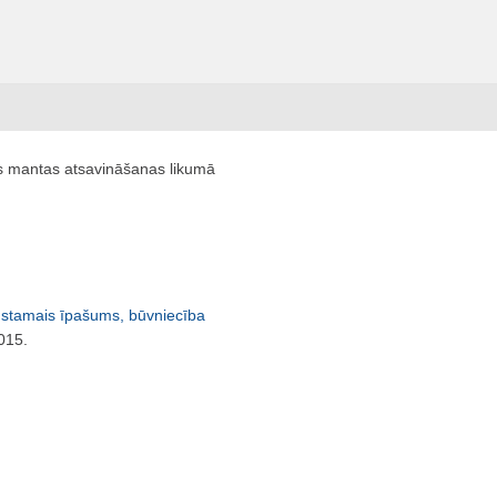
s mantas atsavināšanas likumā
stamais īpašums, būvniecība
015.