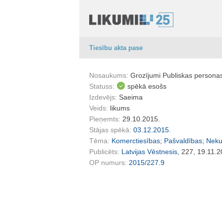
Tiesību akta pase
Nosaukums:
Grozījumi Publiskas persona
Statuss:
spēkā esošs
Izdevējs:
Saeima
Veids:
likums
Pieņemts:
29.10.2015.
Stājas spēkā:
03.12.2015.
Tēma:
Komerctiesības
;
Pašvaldības
;
Neku
Publicēts:
Latvijas Vēstnesis
, 227, 19.11.2
OP numurs:
2015/227.9