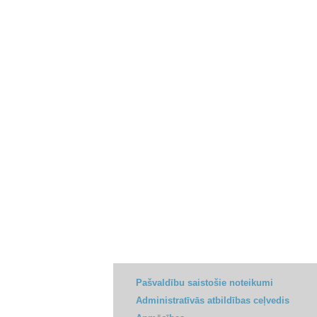
Pašvaldību saistošie noteikumi
Administratīvās atbildības ceļvedis