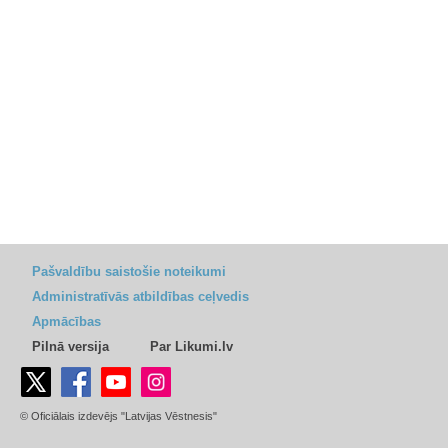
Pašvaldību saistošie noteikumi
Administratīvās atbildības ceļvedis
Apmācības
Pilnā versija
Par Likumi.lv
© Oficiālais izdevējs "Latvijas Vēstnesis"