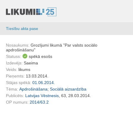
Tiesību akta pase
Nosaukums:
Grozījumi likumā "Par valsts sociālo
apdrošināšanu"
Statuss:
spēkā esošs
Izdevējs:
Saeima
Veids:
likums
Pieņemts:
13.03.2014.
Stājas spēkā:
01.06.2014.
Tēma:
Apdrošināšana
;
Sociālā aizsardzība
Publicēts:
Latvijas Vēstnesis
, 63, 28.03.2014.
OP numurs:
2014/63.2