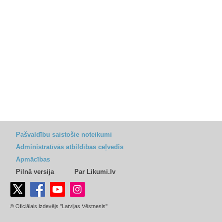
Pašvaldību saistošie noteikumi
Administratīvās atbildības ceļvedis
Apmācības
Pilnā versija
Par Likumi.lv
© Oficiālais izdevējs "Latvijas Vēstnesis"