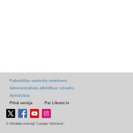
Pašvaldību saistošie noteikumi
Administratīvās atbildības ceļvedis
Apmācības
Pilnā versija
Par Likumi.lv
© Oficiālais izdevējs "Latvijas Vēstnesis"