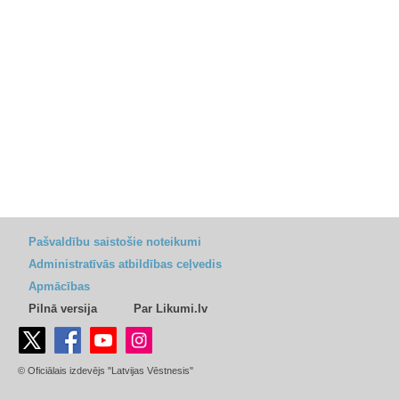
Pašvaldību saistošie noteikumi
Administratīvās atbildības ceļvedis
Apmācības
Pilnā versija
Par Likumi.lv
© Oficiālais izdevējs "Latvijas Vēstnesis"