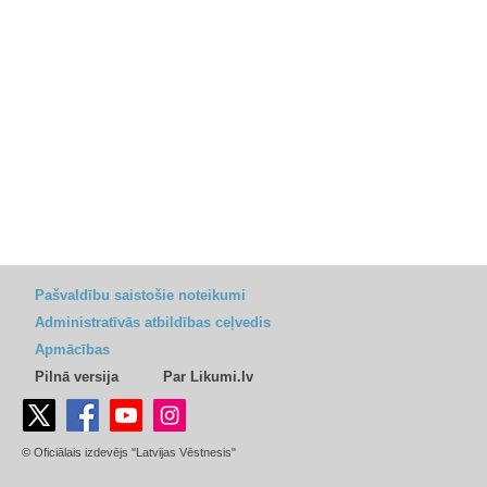
Pašvaldību saistošie noteikumi
Administratīvās atbildības ceļvedis
Apmācības
Pilnā versija
Par Likumi.lv
© Oficiālais izdevējs "Latvijas Vēstnesis"