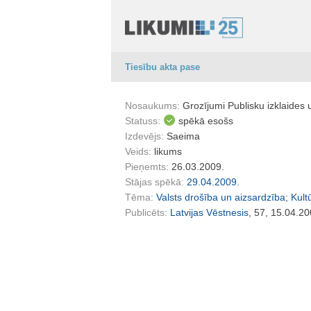
Tiesību akta pase
Nosaukums:
Grozījumi Publisku izklaides
Statuss:
spēkā esošs
Izdevējs:
Saeima
Veids:
likums
Pieņemts:
26.03.2009.
Stājas spēkā:
29.04.2009.
Tēma:
Valsts drošība un aizsardzība
;
Kult
Publicēts:
Latvijas Vēstnesis
, 57, 15.04.20