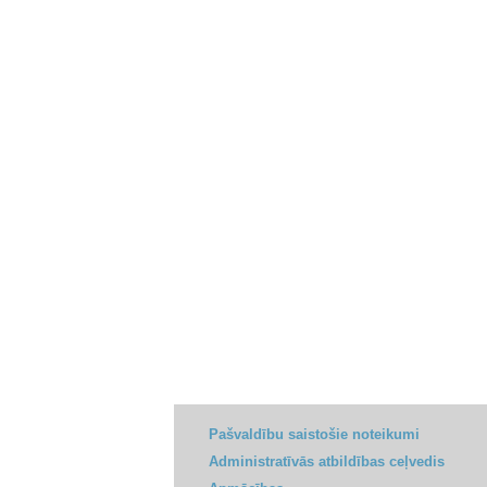
Pašvaldību saistošie noteikumi
Administratīvās atbildības ceļvedis