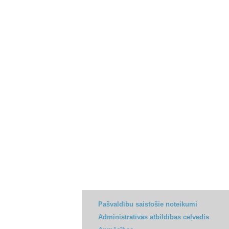
Pašvaldību saistošie noteikumi
Administratīvās atbildības ceļvedis